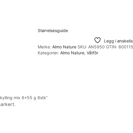
Størrelsesguide
Legg i ønskeli
Merke:
Almo Nature
SKU:
AN5950
GTIN:
80011
Kategorier:
Almo Nature
,
Våtfôr
 kylling mix 6×55 g 8stk”
markert.