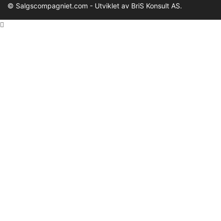
© Salgscompagniet.com - Utviklet av BriS Konsult AS.