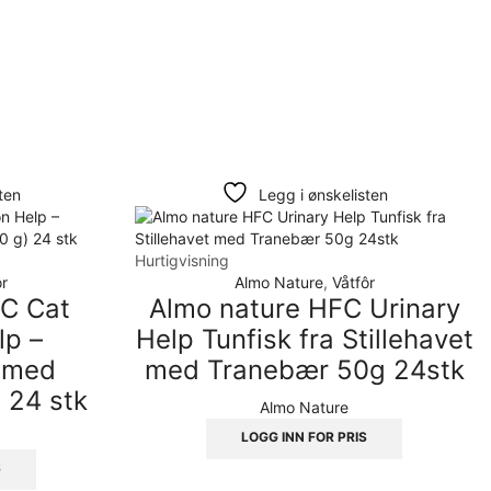
ten
Legg i ønskelisten
Hurtigvisning
ôr
Almo Nature
,
Våtfôr
FC Cat
Almo nature HFC Urinary
lp –
Help Tunfisk fra Stillehavet
g med
med Tranebær 50g 24stk
) 24 stk
Almo Nature
LOGG INN FOR PRIS
S