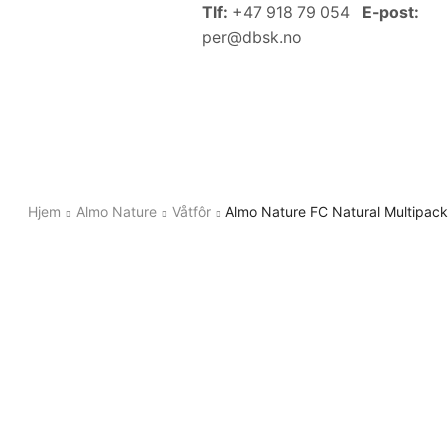
Tlf:
+47 918 79 054
E-post:
per@dbsk.no
Hjem
Almo Nature
Våtfôr
Almo Nature FC Natural Multipack