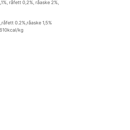
0,1%, råfett 0,2%, råaske 2%,
%,råfett 0.2%,råaske 1,5%
;610kcal/kg