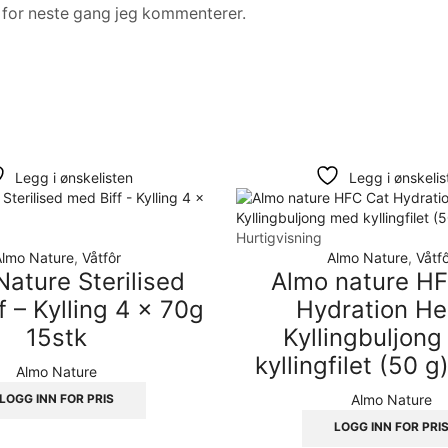
n for neste gang jeg kommenterer.
Legg i ønskelisten
Legg i ønskelis
Hurtigvisning
Almo Nature
,
Våtfôr
Almo Nature
,
Våtf
ature Sterilised
Almo nature H
f – Kylling 4 x 70g
Hydration He
15stk
Kyllingbuljon
kyllingfilet (50 g
Almo Nature
Almo Nature
LOGG INN FOR PRIS
LOGG INN FOR PRI