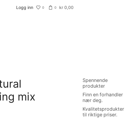
Logg inn
kr
0,00
0
0
tural
Spennende
produkter
ing mix
Finn en forhandler
nær deg.
Kvalitetsprodukter
til riktige priser.