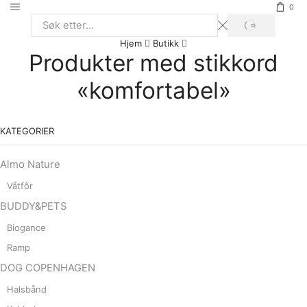
0
SØK
Search
Hjem
Butikk
input
Produkter med stikkord
«komfortabel»
KATEGORIER
Almo Nature
Våtfôr
BUDDY&PETS
Biogance
Ramp
DOG COPENHAGEN
Halsbånd