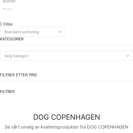
Kobbel
Seler
Spiseplass
Filter
Tilbehør
FLAMINGO
KATEGORIER
Gobiter
LITTER PEARLS
RUKKA
Dekken & Klær
FILTRER ETTER PRIS
Halsbånd
Kobbel
FILTRER
Leker
Poter
DOG COPENHAGEN
Seler
Trening
Se vårt utvalg av kvalitetsprodukter fra DOG COPENHAGEN
Utstyr