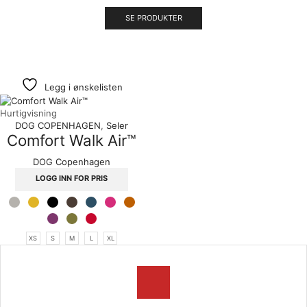
SE PRODUKTER
Ukategorisert
GimCat
Legg i ønskelisten
Hurtigvisning
DOG COPENHAGEN
,
Seler
Comfort Walk Air™
DOG Copenhagen
LOGG INN FOR PRIS
XS
S
M
L
XL