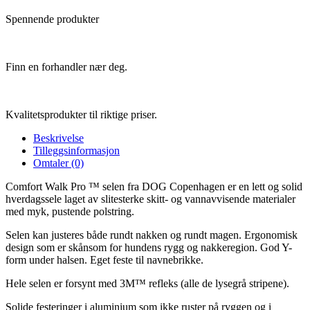
Spennende produkter
Finn en forhandler nær deg.
Kvalitetsprodukter til riktige priser.
Beskrivelse
Tilleggsinformasjon
Omtaler (0)
Comfort Walk Pro ™ selen fra DOG Copenhagen er en lett og solid
hverdagssele laget av slitesterke skitt- og vannavvisende materialer
med myk, pustende polstring.
Selen kan justeres både rundt nakken og rundt magen. Ergonomisk
design som er skånsom for hundens rygg og nakkeregion. God Y-
form under halsen. Eget feste til navnebrikke.
Hele selen er forsynt med 3M™ refleks (alle de lysegrå stripene).
Solide festeringer i aluminium som ikke ruster på ryggen og i