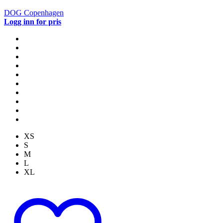
DOG Copenhagen
Logg inn for pris
XS
S
M
L
XL