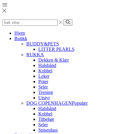
Search
input
Søk
Hjem
Butikk
BUDDY&PETS
LITTER PEARLS
RUKKA
Dekken & Klær
Halsbånd
Kobbel
Leker
Poter
Seler
Trening
Utstyr
DOG COPENHAGEN
Populær
Halsbånd
Kobbel
Tilbehør
Seler
Spiseplass