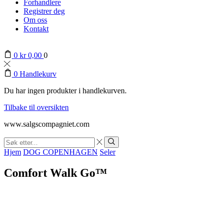
Forhandlere
Registrer deg
Om oss
Kontakt
0
kr
0,00
0
0
Handlekurv
Du har ingen produkter i handlekurven.
Tilbake til oversikten
www.salgscompagniet.com
Search
input
Søk
Hjem
DOG COPENHAGEN
Seler
Comfort Walk Go™