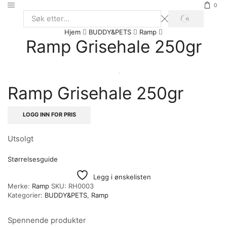
0
SØK
Search
Hjem
BUDDY&PETS
Ramp
input
Ramp Grisehale 250gr
Ramp Grisehale 250gr
LOGG INN FOR PRIS
Utsolgt
Størrelsesguide
Legg i ønskelisten
Merke:
Ramp
SKU:
RH0003
Kategorier:
BUDDY&PETS
,
Ramp
Spennende produkter