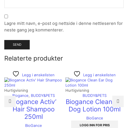
Lagre mitt navn, e-post og nettside i denne nettleseren for
neste gang jeg kommenterer.
Relaterte produkter
Legg i ønskelisten
Legg i ønskelisten
Hurtigvisning
Hurtigvisning
Biogance
,
BUDDY&PETS
BUDDY&PETS
Biogance Activ’
Biogance Clean Ear
Hair Shampoo
Dog Lotion 100ml
250ml
BioGance
LOGG INN FOR PRIS
BioGance