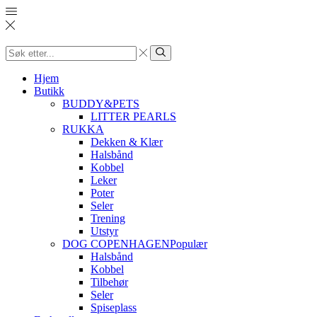
Search
input
Søk
Hjem
Butikk
BUDDY&PETS
LITTER PEARLS
RUKKA
Dekken & Klær
Halsbånd
Kobbel
Leker
Poter
Seler
Trening
Utstyr
DOG COPENHAGEN
Populær
Halsbånd
Kobbel
Tilbehør
Seler
Spiseplass