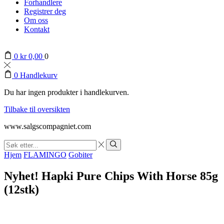
Forhandlere
Registrer deg
Om oss
Kontakt
0
kr
0,00
0
0
Handlekurv
Du har ingen produkter i handlekurven.
Tilbake til oversikten
www.salgscompagniet.com
Search
input
Søk
Hjem
FLAMINGO
Gobiter
Nyhet! Hapki Pure Chips With Horse 85g
(12stk)