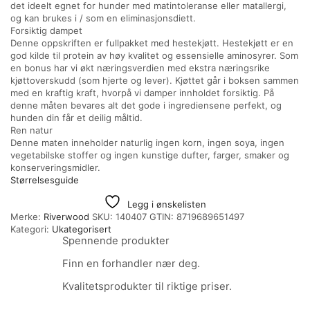
det ideelt egnet for hunder med matintoleranse eller matallergi,
og kan brukes i / som en eliminasjonsdiett.
Forsiktig dampet
Denne oppskriften er fullpakket med hestekjøtt. Hestekjøtt er en
god kilde til protein av høy kvalitet og essensielle aminosyrer. Som
en bonus har vi økt næringsverdien med ekstra næringsrike
kjøttoverskudd (som hjerte og lever). Kjøttet går i boksen sammen
med en kraftig kraft, hvorpå vi damper innholdet forsiktig. På
denne måten bevares alt det gode i ingrediensene perfekt, og
hunden din får et deilig måltid.
Ren natur
Denne maten inneholder naturlig ingen korn, ingen soya, ingen
vegetabilske stoffer og ingen kunstige dufter, farger, smaker og
konserveringsmidler.
Størrelsesguide
Legg i ønskelisten
Merke:
Riverwood
SKU:
140407
GTIN:
8719689651497
Kategori:
Ukategorisert
Spennende produkter
Finn en forhandler nær deg.
Kvalitetsprodukter til riktige priser.