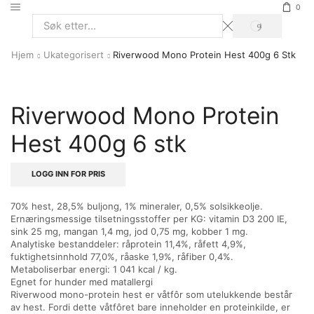
0
SØK
Search
input
Hjem
Ukategorisert
Riverwood Mono Protein Hest 400g 6 Stk
Riverwood Mono Protein
Hest 400g 6 stk
LOGG INN FOR PRIS
70% hest, 28,5% buljong, 1% mineraler, 0,5% solsikkeolje.
Ernæringsmessige tilsetningsstoffer per KG: vitamin D3 200 IE,
sink 25 mg, mangan 1,4 mg, jod 0,75 mg, kobber 1 mg.
Analytiske bestanddeler: råprotein 11,4%, råfett 4,9%,
fuktighetsinnhold 77,0%, råaske 1,9%, råfiber 0,4%.
Metaboliserbar energi: 1 041 kcal / kg.
Egnet for hunder med matallergi
Riverwood mono-protein hest er våtfôr som utelukkende består
av hest. Fordi dette våtfôret bare inneholder en proteinkilde, er