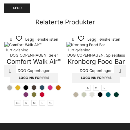
Relaterte Produkter
Legg i ønskelisten
Legg i ønskelisten
Hurtigvisning
Hurtigvisning
DOG COPENHAGEN
,
Seler
DOG COPENHAGEN
,
Spiseplass
Comfort Walk Air™
Kronborg Food Bar
DOG Copenhagen
DOG Copenhagen
LOGG INN FOR PRIS
LOGG INN FOR PRIS
S
M
L
XS
S
M
L
XL