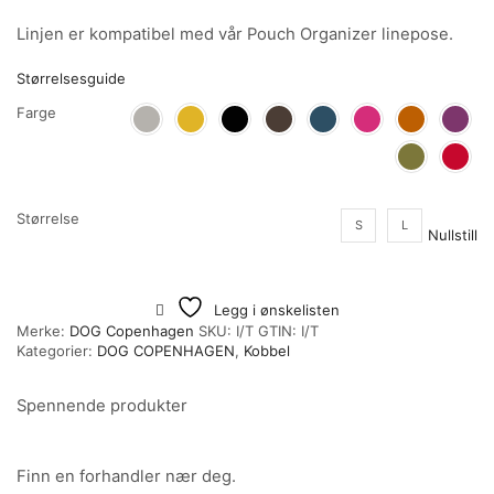
Linjen er kompatibel med vår Pouch Organizer linepose.
Størrelsesguide
Farge
Størrelse
S
L
Nullstill
Legg i ønskelisten
Merke:
DOG Copenhagen
SKU:
I/T
GTIN:
I/T
Kategorier:
DOG COPENHAGEN
,
Kobbel
Spennende produkter
Finn en forhandler nær deg.