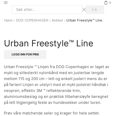
0
SØK
Search
input
Hjem
DOG COPENHAGEN
Kobbel
Urban Freestyle™ Line
Urban Freestyle™ Line
LOGG INN FOR PRIS
Urban Freestyle ™ Linjen fra DOG Copenhagen er laget av
mykt og slitesterkt nylonbånd med en justerbar lengde
mellom 115 og 200 cm – lett og enkelt justert mens du er
på farten! Linjen er utstyrt med et mykt polstret håndtak i
neopren, effektiv 3M ™ reflekterende trim,
aluminiumsbeslag og en praktisk tilbehørsløyfe beregnet
på lett tilgjengelig feste av hundesekker under turen.
Prøv våre matchende seler og krager for hele settet.