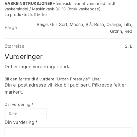
VASKEINSTRUKSJONER
Håndvask i varmt vann med mildt
vaskemiddel / Maskinvask 30 ºC (bruk vaskepose)
La produktet lufttørke
Beige, Gul, Sort, Mocca, Blå, Rosa, Orange, Lilla,
Farge
Grønn, Rød
Størrelse
S, L
Vurderinger
Det er ingen vurderinger enda
Bli den første til å vurdere “Urban Freestyle™ Line”
Din e-post adresse vil ikke bli publisert. Påkrevde felt er
markert.
Din vurdering
*
Din vurdering
*