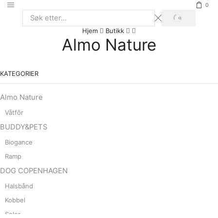
0
SØK
Search
Hjem
Butikk
input
Almo Nature
KATEGORIER
Almo Nature
Våtfôr
BUDDY&PETS
Biogance
Ramp
DOG COPENHAGEN
Halsbånd
Kobbel
Seler