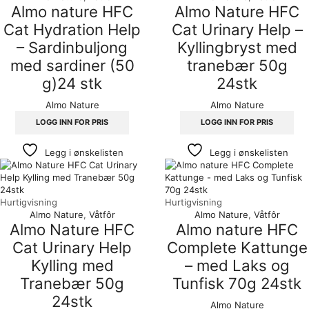
Almo nature HFC
Almo Nature HFC
Cat Hydration Help
Cat Urinary Help –
– Sardinbuljong
Kyllingbryst med
med sardiner (50
tranebær 50g
g)24 stk
24stk
Almo Nature
Almo Nature
LOGG INN FOR PRIS
LOGG INN FOR PRIS
Legg i ønskelisten
Legg i ønskelisten
Hurtigvisning
Hurtigvisning
Almo Nature
,
Våtfôr
Almo Nature
,
Våtfôr
Almo Nature HFC
Almo nature HFC
Cat Urinary Help
Complete Kattunge
Kylling med
– med Laks og
Tranebær 50g
Tunfisk 70g 24stk
24stk
Almo Nature