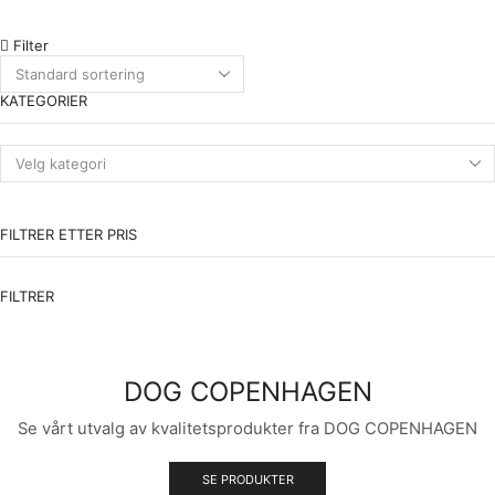
Spiseplass
Filter
Tilbehør
FLAMINGO
KATEGORIER
Gobiter
LITTER PEARLS
RUKKA
Dekken & Klær
FILTRER ETTER PRIS
Halsbånd
Kobbel
FILTRER
Leker
Poter
DOG COPENHAGEN
Seler
Trening
Se vårt utvalg av kvalitetsprodukter fra DOG COPENHAGEN
Utstyr
SE PRODUKTER
Ukategorisert