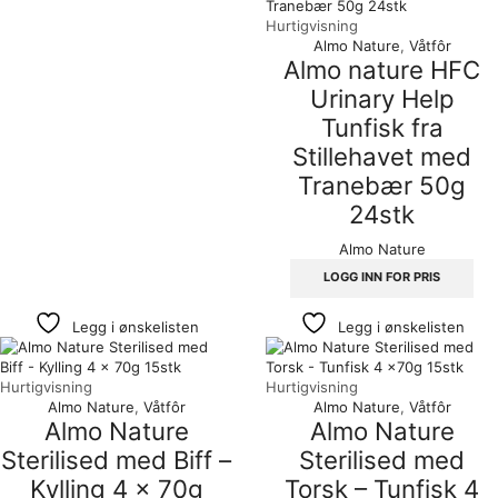
Hurtigvisning
Almo Nature
,
Våtfôr
Almo nature HFC
Urinary Help
Tunfisk fra
Stillehavet med
Tranebær 50g
24stk
Almo Nature
LOGG INN FOR PRIS
Legg i ønskelisten
Legg i ønskelisten
Hurtigvisning
Hurtigvisning
Almo Nature
,
Våtfôr
Almo Nature
,
Våtfôr
Almo Nature
Almo Nature
Sterilised med Biff –
Sterilised med
Kylling 4 x 70g
Torsk – Tunfisk 4