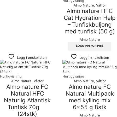
Hurtigvisning
Almo Nature
,
Våtfôr
Almo nature HFC
Cat Hydration Help
– Tunfiskbuljong
med tunfisk (50 g)
Almo Nature
LOGG INN FOR PRIS
Legg i ønskelisten
Legg i ønskelisten
Hurtigvisning
Hurtigvisning
Almo Nature
,
Våtfôr
Almo Nature
,
Våtfôr
Almo nature FC
Almo nature FC
Natural HFC
Natural Multipack
Naturlig Atlantisk
med kylling mix
Tunfisk 70g
6×55 g 8stk
(24stk)
Almo Nature