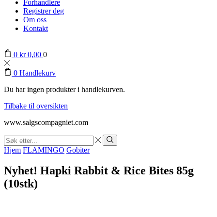
Forhandlere
Registrer deg
Om oss
Kontakt
0
kr
0,00
0
0
Handlekurv
Du har ingen produkter i handlekurven.
Tilbake til oversikten
www.salgscompagniet.com
Search
input
Søk
Hjem
FLAMINGO
Gobiter
Nyhet! Hapki Rabbit & Rice Bites 85g
(10stk)