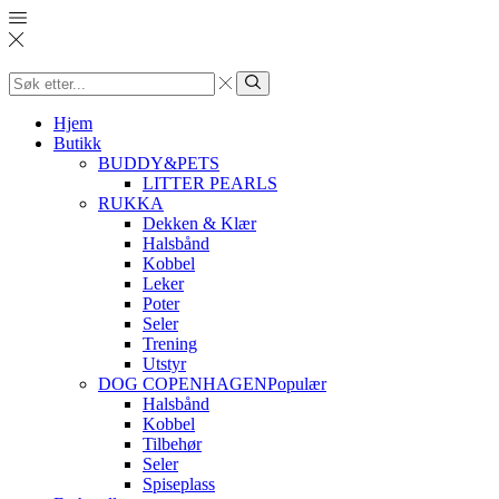
Search
input
Søk
Hjem
Butikk
BUDDY&PETS
LITTER PEARLS
RUKKA
Dekken & Klær
Halsbånd
Kobbel
Leker
Poter
Seler
Trening
Utstyr
DOG COPENHAGEN
Populær
Halsbånd
Kobbel
Tilbehør
Seler
Spiseplass